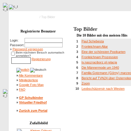
Hauptseite Galerie
/ Top Bilder
Top Bilder
Registrierte Benutzer
Die 10 Bilder mit den meisten Hits
Login:
1
Paul Schebesta
Passwort:
2
Fronleichnam Altar
»
Password vergessen
3
Eine der schönsten Postkarten
Beim nächsten Besuch automatisch
anmelden?
4
Fronleichnam Prozession
Registrierung
5
tv.naszraciborz.pl relacja
6
Die Männermode um 1940
7
Familia Gotzmann (Górny) marze
»
Alle Kommentare
8
Bericht auf TVN24 über Osterreite
»
Mitgliederliste
9
Zoom
»
Google Foto Map
10
Leobschützerstr nach Westen
»
FAQ
»
GP Schulkinder
»
Virtueller Friedhof
»
Zurück zum Portal
Zufallsbild