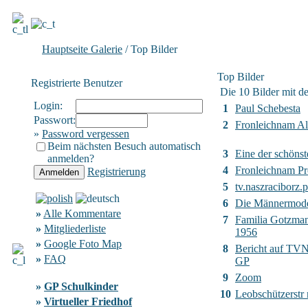
Hauptseite Galerie
/ Top Bilder
Top Bilder
Registrierte Benutzer
Die 10 Bilder mit d
Login:
1
Paul Schebesta
Passwort:
2
Fronleichnam Al
»
Password vergessen
Beim nächsten Besuch automatisch
3
Eine der schönst
anmelden?
4
Fronleichnam Pr
Registrierung
5
tv.naszraciborz.p
6
Die Männermod
»
Alle Kommentare
7
Familia Gotzma
»
Mitgliederliste
1956
»
Google Foto Map
8
Bericht auf TVN2
»
FAQ
GP
9
Zoom
»
GP Schulkinder
10
Leobschützerstr
»
Virtueller Friedhof