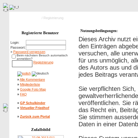
Hauptseite Galerie
/ Registrierung
Nutzungsbedingungen:
Registrierte Benutzer
Dieses Archiv nutzt
Login:
den Einträgen abgebe
Passwort:
»
Password vergessen
versuchen, alle uner
Beim nächsten Besuch automatisch
anmelden?
für uns unmöglich, al
Registrierung
des Autors aus und di
jedes Beitrags veran
»
Alle Kommentare
»
Mitgliederliste
Sie verpflichten Sich
»
Google Foto Map
»
FAQ
gewaltverherrlichend
veröffentlichen. Sie 
»
GP Schulkinder
»
Virtueller Friedhof
das Recht ein, Beitr
Sie stimmen ausserd
»
Zurück zum Portal
Daten in einer Daten
Zufallsbild