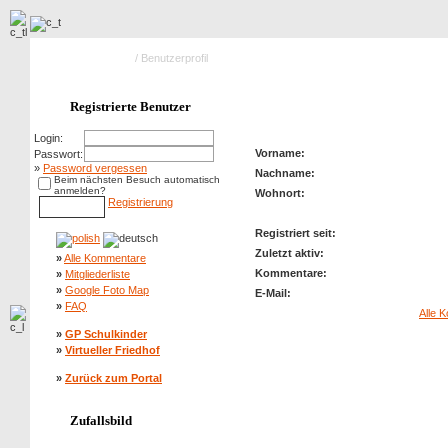
Hauptseite Galerie
/ Benutzerprofil
Profil von: kubiczek
Registrierte Benutzer
Login:
Vorname:
Passwort:
»
Password vergessen
Nachname:
Beim nächsten Besuch automatisch
anmelden?
Wohnort:
Registrierung
Registriert seit:
Zuletzt aktiv:
»
Alle Kommentare
Kommentare:
»
Mitgliederliste
»
Google Foto Map
E-Mail:
»
FAQ
Alle 
»
GP Schulkinder
»
Virtueller Friedhof
»
Zurück zum Portal
Zufallsbild