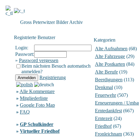
Gross Peterwitzer Bilder Archiv
Registrierte Benutzer
Kategorien
Login:
Alte Aufnahmen
(68)
Passwort:
Alte Fahrzeuge
(29)
»
Password vergessen
Alte Postkarten
(84)
Beim nächsten Besuch automatisch
anmelden?
Alte Berufe
(19)
Registrierung
Beerdigungen
(113)
Denkmal
(10)
»
Alle Kommentare
Feuerwehr
(507)
»
Mitgliederliste
Erneuerungen / Umba
»
Google Foto Map
Erntedankfest
(667)
»
FAQ
Erntezeit
(24)
»
GP Schulkinder
Friedhof
(67)
»
Virtueller Friedhof
Fronleichnam
(363)