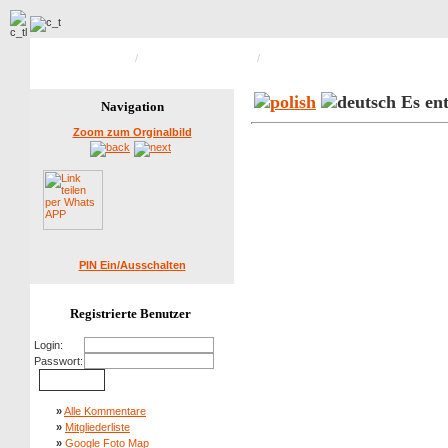
Hauptseite Galerie
/
Erneuerungen / Umbau
/
Bild 8 von 51
Es ent
Navigation
Zoom zum Orginalbild
PIN Ein/Ausschalten
Registrierte Benutzer
Login:
Passwort:
»
Alle Kommentare
»
Mitgliederliste
»
Google Foto Map