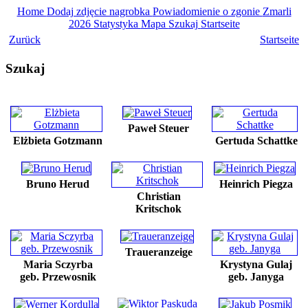
Home
Dodaj zdjęcie nagrobka
Powiadomienie o zgonie
Zmarli
2026
Statystyka
Mapa
Szukaj
Startseite
Zurück
Startseite
Szukaj
Paweł Steuer
Elżbieta Gotzmann
Gertuda Schattke
Bruno Herud
Heinrich Piegza
Christian
Kritschok
Traueranzeige
Maria Sczyrba
Krystyna Gulaj
geb. Przewosnik
geb. Janyga