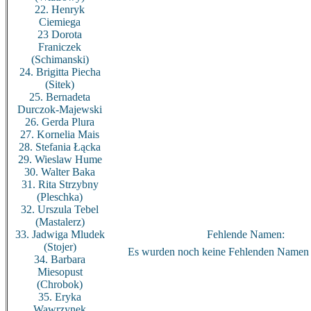
22. Henryk
Ciemiega
23 Dorota
Franiczek
(Schimanski)
24. Brigitta Piecha
(Sitek)
25. Bernadeta
Durczok-Majewski
26. Gerda Plura
27. Kornelia Mais
28. Stefania Łącka
29. Wieslaw Hume
30. Walter Baka
31. Rita Strzybny
(Pleschka)
32. Urszula Tebel
(Mastalerz)
33. Jadwiga Mludek
Fehlende Namen:
(Stojer)
Es wurden noch keine Fehlenden Namen 
34. Barbara
Miesopust
(Chrobok)
35. Eryka
Wawrzynek