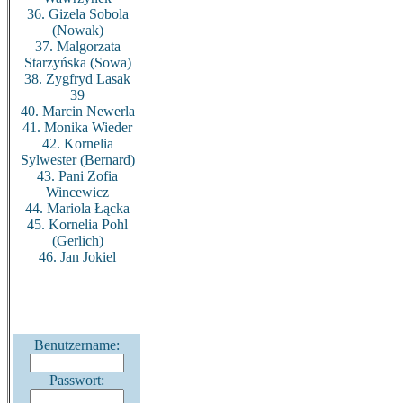
36. Gizela Sobola
(Nowak)
37. Malgorzata
Starzyńska (Sowa)
38. Zygfryd Lasak
39
40. Marcin Newerla
41. Monika Wieder
42. Kornelia
Sylwester (Bernard)
43. Pani Zofia
Wincewicz
44. Mariola Łącka
45. Kornelia Pohl
(Gerlich)
46. Jan Jokiel
Benutzername:
Passwort: