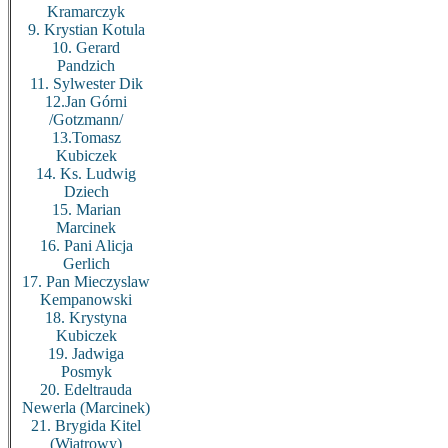
Kramarczyk
9. Krystian Kotula
10. Gerard
Pandzich
11. Sylwester Dik
12.Jan Górni
/Gotzmann/
13.Tomasz
Kubiczek
14. Ks. Ludwig
Dziech
15. Marian
Marcinek
16. Pani Alicja
Gerlich
17. Pan Mieczyslaw
Kempanowski
18. Krystyna
Kubiczek
19. Jadwiga
Posmyk
20. Edeltrauda
Newerla (Marcinek)
21. Brygida Kitel
(Wiatrowy)