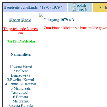
Hauptseite Schulkinder
/
1970
/
1979
/
Such
Jahrgang 1979 4 A
Zum Pinnen klicken sie bitte auf die gewü
Trage fehlende Namen
ein
Pin Ein-/Ausblenden
Namensliste:
1.Iwona Wrzol
2.Boˇzena
Lenczowska
3.Ewelina Kowol
4. Janina Slusarczyk
5.Malgorzata
Taraszewska
6.Barbara
Majchrzak
7.Beata Kurzeja