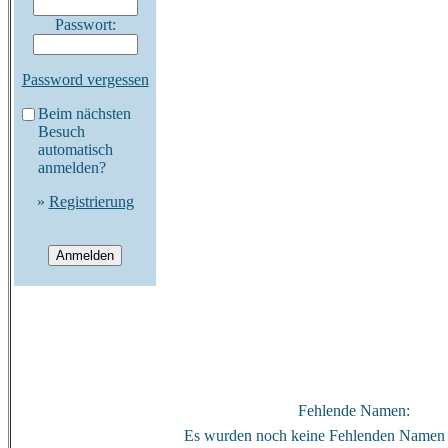
Passwort:
Password vergessen
Beim nächsten
Besuch
automatisch
anmelden?
»
Registrierung
Fehlende Namen:
Es wurden noch keine Fehlenden Namen 