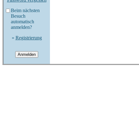
Beim nächsten
Besuch
automatisch
anmelden?
»
Registrierung