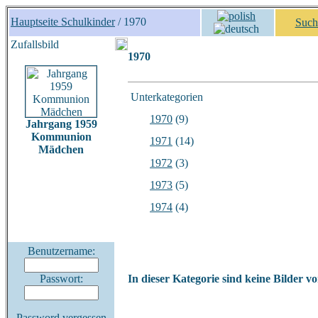
Hauptseite Schulkinder
/ 1970
Such
Zufallsbild
1970
Unterkategorien
1970
(9)
Jahrgang 1959
Kommunion
1971
(14)
Mädchen
1972
(3)
1973
(5)
1974
(4)
Benutzername:
Passwort:
In dieser Kategorie sind keine Bilder v
Password vergessen